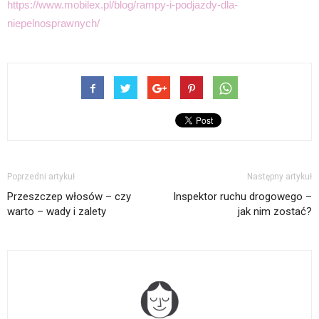
https://www.mobilex.pl/blog/rampy-i-podjazdy-dla-
niepelnosprawnych/
Poprzedni artykuł
Następny artykuł
Przeszczep włosów – czy
Inspektor ruchu drogowego –
warto – wady i zalety
jak nim zostać?