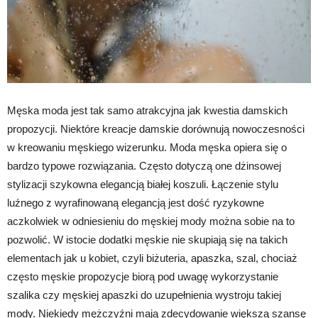
Męska moda jest tak samo atrakcyjna jak kwestia damskich
propozycji. Niektóre kreacje damskie dorównują nowoczesności
w kreowaniu męskiego wizerunku. Moda męska opiera się o
bardzo typowe rozwiązania. Często dotyczą one dżinsowej
stylizacji szykowna elegancją białej koszuli. Łączenie stylu
luźnego z wyrafinowaną elegancją jest dość ryzykowne
aczkolwiek w odniesieniu do męskiej mody można sobie na to
pozwolić. W istocie dodatki męskie nie skupiają się na takich
elementach jak u kobiet, czyli biżuteria, apaszka, szal, chociaż
często męskie propozycje biorą pod uwagę wykorzystanie
szalika czy męskiej apaszki do uzupełnienia wystroju takiej
mody. Niekiedy mężczyźni mają zdecydowanie większą szansę