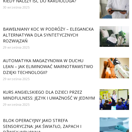
KIEDY NALEŻY IŚĆ DO KARDIOLOGA?
30 września 2025
BAWEŁNIANY KOC W PODRÓŻY – ELEGANCKA
ALTERNATYWA DLA SYNTETYCZNYCH
ROZWIĄZAŃ
29 września 2025
AUTOMATYKA MAGAZYNOWA W DUCHU
LEAN – JAK ELIMINOWAĆ MARNOTRAWSTWO
DZIĘKI TECHNOLOGII?
29 września 2025
KURS ANGIELSKIEGO DLA DZIECI PRZEZ
MINDFULNESS: JĘZYK I UWAŻNOŚĆ W JEDNYM
29 września 2025
BLOK OPERACYJNY JAKO STREFA
SENSORYCZNA: JAK ŚWIATŁO, ZAPACH I