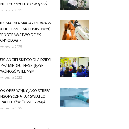
YNTETYCZNYCH ROZWIĄZAŃ
 września 2025
UTOMATYKA MAGAZYNOWA W
CHU LEAN – JAK ELIMINOWAĆ
ARNOTRAWSTWO DZIĘKI
ECHNOLOGII?
 września 2025
RS ANGIELSKIEGO DLA DZIECI
ZEZ MINDFULNESS: JĘZYK I
WAŻNOŚĆ W JEDNYM
 września 2025
OK OPERACYJNY JAKO STREFA
NSORYCZNA: JAK ŚWIATŁO,
PACH I DŹWIĘK WPŁYWAJĄ...
 września 2025