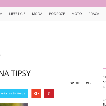
bon.pl
M
LIFESTYLE
MODA
PODRÓŻE
MOTO
PRACA
y
NA TIPSY
KI
K
1811
0
30
ierkaj) na Twitterze
B
E