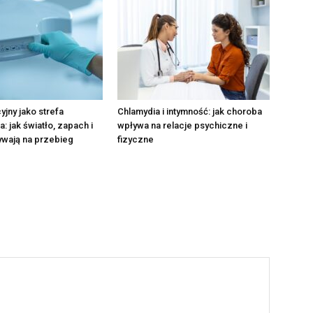
yjny jako strefa
Chlamydia i intymność: jak choroba
: jak światło, zapach i
wpływa na relacje psychiczne i
ywają na przebieg
fizyczne