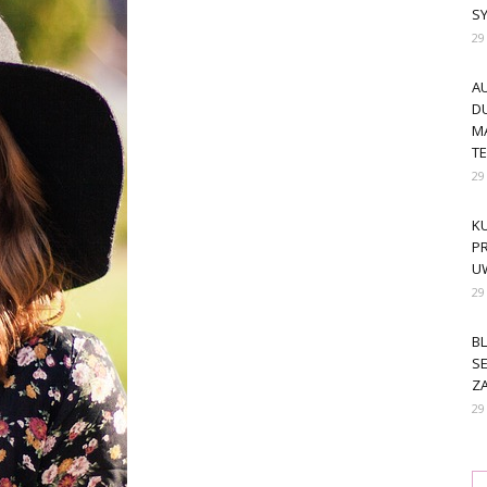
S
29
A
DU
M
T
29
KU
PR
U
29
BL
SE
ZA
29