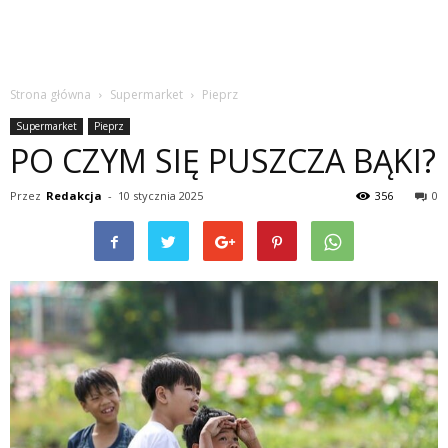
Strona główna
Supermarket
Pieprz
Supermarket
Pieprz
PO CZYM SIĘ PUSZCZA BĄKI?
Przez
Redakcja
-
10 stycznia 2025
356
0