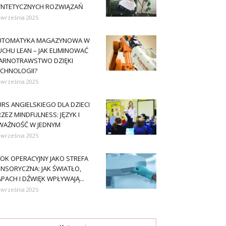
YNTETYCZNYCH ROZWIĄZAŃ
 września 2025
UTOMATYKA MAGAZYNOWA W
CHU LEAN – JAK ELIMINOWAĆ
ARNOTRAWSTWO DZIĘKI
ECHNOLOGII?
 września 2025
RS ANGIELSKIEGO DLA DZIECI
ZEZ MINDFULNESS: JĘZYK I
WAŻNOŚĆ W JEDNYM
 września 2025
OK OPERACYJNY JAKO STREFA
NSORYCZNA: JAK ŚWIATŁO,
PACH I DŹWIĘK WPŁYWAJĄ...
 września 2025