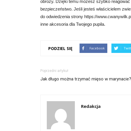
obroży. Dzięki temu możesz szybko reagować n
bezpieczeństwo. Jeśli jesteś właścicielem zwi
do odwiedzenia strony https://www.cwanywilk.p
inne akcesoria dla Twojego pupila.
PODZIEL SIĘ
Facebook
Twit
Poprzedni artykuł
Jak długo można trzymać mięso w marynacie
Redakcja