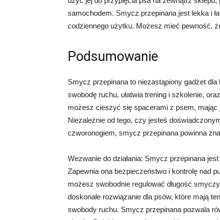
użyć jej do przypięcia psa na zewnątrz sklepu
samochodem. Smycz przepinana jest lekka i łat
codziennego użytku. Możesz mieć pewność, że 
Podsumowanie
Smycz przepinana to niezastąpiony gadżet dla
swobodę ruchu, ułatwia trening i szkolenie, or
możesz cieszyć się spacerami z psem, mając j
Niezależnie od tego, czy jesteś doświadczony
czworonogiem, smycz przepinana powinna znale
Wezwanie do działania: Smycz przepinana jest 
Zapewnia ona bezpieczeństwo i kontrolę nad p
możesz swobodnie regulować długość smyczy, c
doskonałe rozwiązanie dla psów, które mają tend
swobody ruchu. Smycz przepinana pozwala równi