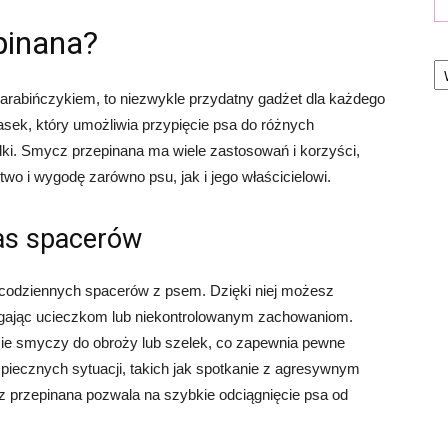
pinana?
Ka
rabińczykiem, to niezwykle przydatny gadżet dla każdego
pasek, który umożliwia przypięcie psa do różnych
elki. Smycz przepinana ma wiele zastosowań i korzyści,
wo i wygodę zarówno psu, jak i jego właścicielowi.
as spacerów
 codziennych spacerów z psem. Dzięki niej możesz
egając ucieczkom lub niekontrolowanym zachowaniom.
ęcie smyczy do obroży lub szelek, co zapewnia pewne
iecznych sytuacji, takich jak spotkanie z agresywnym
cz przepinana pozwala na szybkie odciągnięcie psa od