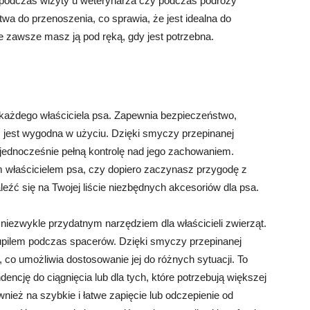
, podczas wizyty u weterynarza czy podczas podróży
wa do przenoszenia, co sprawia, że jest idealna do
zawsze masz ją pod ręką, gdy jest potrzebna.
 każdego właściciela psa. Zapewnia bezpieczeństwo,
az jest wygodna w użyciu. Dzięki smyczy przepinanej
ednocześnie pełną kontrolę nad jego zachowaniem.
m właścicielem psa, czy dopiero zaczynasz przygodę z
źć się na Twojej liście niezbędnych akcesoriów dla psa.
niezwykle przydatnym narzędziem dla właścicieli zwierząt.
upilem podczas spacerów. Dzięki smyczy przepinanej
o umożliwia dostosowanie jej do różnych sytuacji. To
encję do ciągnięcia lub dla tych, które potrzebują większej
eż na szybkie i łatwe zapięcie lub odczepienie od