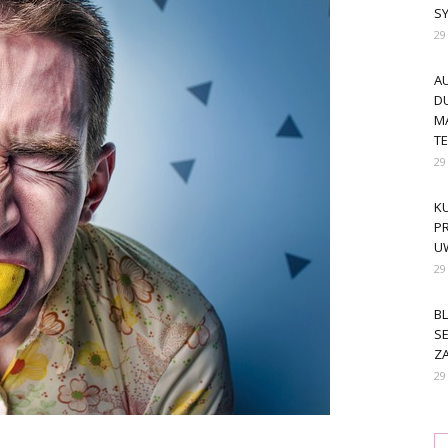
S
29
A
DU
M
T
29
KU
PR
U
29
BL
SE
ZA
29