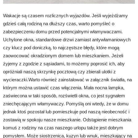
Wakacje są czasem rozlicznych wyjazdów. Jeśli wyjeżdżamy
gdzieś całą rodziną na dłuższy czas, warto pomyśleć o
zabezpieczeniu domu przed potencjalnymi włamywaczami.
Uchylone okna, standardowe drzwi zamiast antywłamaniowych
czy klucz pod doniczką, to najczęstsze błędy, które mogą
zaowocować okradzionym domem lub mieszkaniem. Jeżeli
żyjemy z zgodzie z sąsiadami, to możemy poprosić ich, aby
opróżniali naszą skrzynkę pocztową czy zbierali ulotki z
wycieraczki.Warto również zainstalować w załącznik światła, na
którym można ustawić czas włączenia. Mała nocna lampka,
zaświecona w taki sposób, rozświetli okna, co jest sygnałem
zniechęcającym włamywaczy. Pomyślą oni wtedy, że w domu
jednak ktoś pozostał lub pomieszkuje pod naszą nieobecność i
zostawią w spokoju nasze mieszkanie. Odstąpienie mieszkania
komuś z rodziny na czas naszego urlopu także jest dobrym
pomysłem. Może siostrzenica, kuzyn lub wnuk, mieszkający na