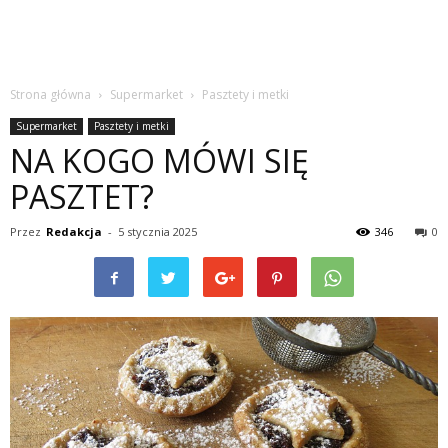
Strona główna
Supermarket
Pasztety i metki
Supermarket
Pasztety i metki
NA KOGO MÓWI SIĘ
PASZTET?
Przez
Redakcja
-
5 stycznia 2025
346
0