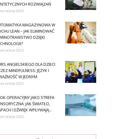
YNTETYCZNYCH ROZWIĄZAŃ
 września 2025
UTOMATYKA MAGAZYNOWA W
CHU LEAN – JAK ELIMINOWAĆ
ARNOTRAWSTWO DZIĘKI
ECHNOLOGII?
 września 2025
RS ANGIELSKIEGO DLA DZIECI
ZEZ MINDFULNESS: JĘZYK I
WAŻNOŚĆ W JEDNYM
 września 2025
OK OPERACYJNY JAKO STREFA
NSORYCZNA: JAK ŚWIATŁO,
PACH I DŹWIĘK WPŁYWAJĄ...
 września 2025