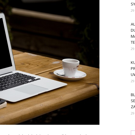
S
29
A
DU
M
T
29
KU
PR
U
29
BL
SE
ZA
29