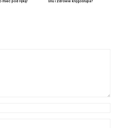
o mieć pod ręką!
snu i zdrowie kręgosłupa?