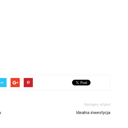
ter
Następny artykuł
w
Idealna inwestycja