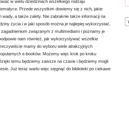
kować w wielu dziedzinach wszelkiego rodzaju
u tematyce. Przede wszystkim dowiemy się z nich, jakie
 wady, a także zalety. Nie zabraknie także informacji na
Ka
dziny życia i w jaki sposób można je najlepiej wykorzystać.
eć zagadnieniom związanym z multimediami i poznamy je
ka podpowie nam również, jak wykorzystywać wszelkie
 rzeczywiście mamy do wyboru wiele atrakcyjnych
li popularnych e-booków. Możemy więc krok po kroku
zięki temu będziemy zawsze na czasie i będziemy mogli
ie. Już teraz warto więc sięgnąć do biblioteki po ciekawe