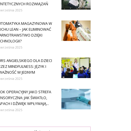
YNTETYCZNYCH ROZWIĄZAŃ
 września 2025
UTOMATYKA MAGAZYNOWA W
CHU LEAN – JAK ELIMINOWAĆ
ARNOTRAWSTWO DZIĘKI
ECHNOLOGII?
 września 2025
RS ANGIELSKIEGO DLA DZIECI
ZEZ MINDFULNESS: JĘZYK I
WAŻNOŚĆ W JEDNYM
 września 2025
OK OPERACYJNY JAKO STREFA
NSORYCZNA: JAK ŚWIATŁO,
PACH I DŹWIĘK WPŁYWAJĄ...
 września 2025