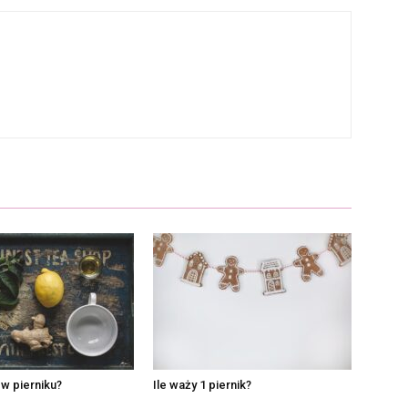
w pierniku?
Ile waży 1 piernik?