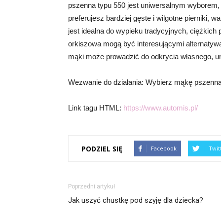
pszenna typu 550 jest uniwersalnym wyborem, 
preferujesz bardziej gęste i wilgotne pierniki,
jest idealna do wypieku tradycyjnych, ciężkich
orkiszowa mogą być interesującymi alternatyw
mąki może prowadzić do odkrycia własnego, un
Wezwanie do działania: Wybierz mąkę pszenną 
Link tagu HTML:
https://www.automis.pl/
PODZIEL SIĘ
Facebook
Twit
Poprzedni artykuł
Jak uszyć chustkę pod szyję dla dziecka?