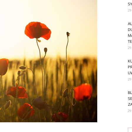
S
29
A
DU
M
T
29
KU
PR
U
29
BL
SE
ZA
29