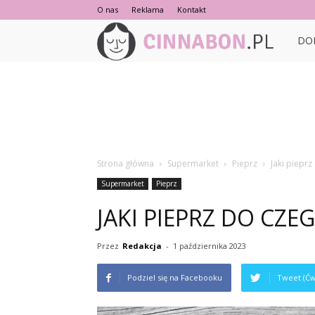
O nas
Reklama
Kontakt
Cinna
DO
Strona główna
Supermarket
Pieprz
Jaki pieprz
Supermarket
Pieprz
JAKI PIEPRZ DO CZE
Przez
Redakcja
-
1 października 2023
Podziel się na Facebooku
Tweet (Ćw