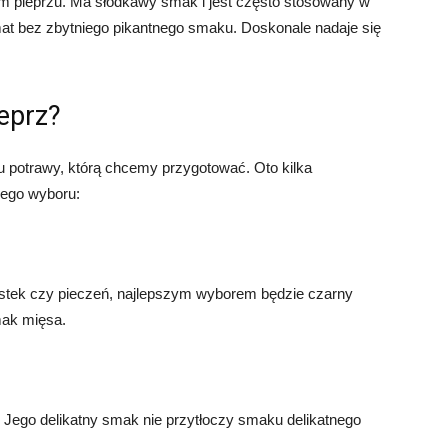
em pieprzu. Ma słodkawy smak i jest często stosowany w
at bez zbytniego pikantnego smaku. Doskonale nadaje się
eprz?
u potrawy, którą chcemy przygotować. Oto kilka
ego wyboru:
k stek czy pieczeń, najlepszym wyborem będzie czarny
mak mięsa.
u. Jego delikatny smak nie przytłoczy smaku delikatnego