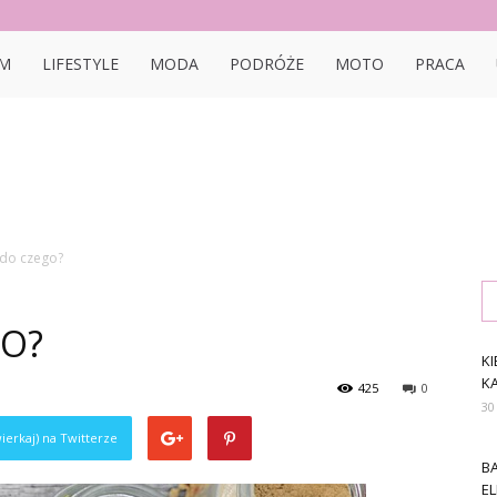
bon.pl
M
LIFESTYLE
MODA
PODRÓŻE
MOTO
PRACA
 do czego?
GO?
KI
K
425
0
30
ierkaj) na Twitterze
B
E