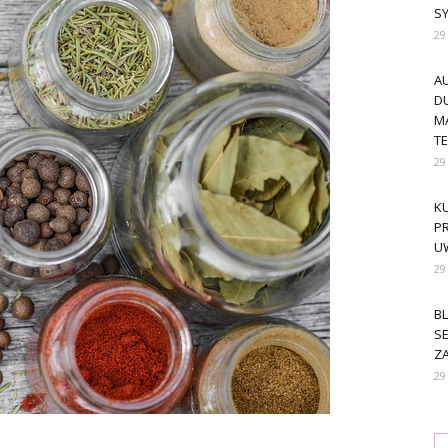
S
29
A
DU
M
T
29
KU
PR
U
29
BL
SE
ZA
29