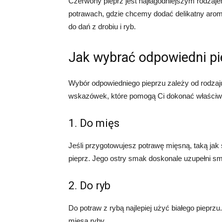
Czerwony pieprz jest najłagodniejszym rodzaj
potrawach, gdzie chcemy dodać delikatny arom
do dań z drobiu i ryb.
Jak wybrać odpowiedni pi
Wybór odpowiedniego pieprzu zależy od rodzaj
wskazówek, które pomogą Ci dokonać właściw
1. Do mięs
Jeśli przygotowujesz potrawę mięsną, taką ja
pieprz. Jego ostry smak doskonale uzupełni s
2. Do ryb
Do potraw z rybą najlepiej użyć białego pieprz
mięsa ryby.