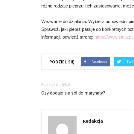
różne rodzaje pieprzu i ich zastosowanie, mo
Wezwanie do działania: Wybierz odpowiedni pi
Sprawdź, jaki pieprz pasuje do konkretnych po
informacji, odwiedź stronę:
https://www.stuja.pl/
PODZIEL SIĘ
Facebook
Twit
Poprzedni artykuł
Czy dodaje się sól do marynaty?
Redakcja