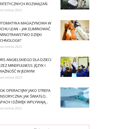
YNTETYCZNYCH ROZWIĄZAŃ
 września 2025
UTOMATYKA MAGAZYNOWA W
CHU LEAN – JAK ELIMINOWAĆ
ARNOTRAWSTWO DZIĘKI
ECHNOLOGII?
 września 2025
RS ANGIELSKIEGO DLA DZIECI
ZEZ MINDFULNESS: JĘZYK I
WAŻNOŚĆ W JEDNYM
 września 2025
OK OPERACYJNY JAKO STREFA
NSORYCZNA: JAK ŚWIATŁO,
PACH I DŹWIĘK WPŁYWAJĄ...
 września 2025