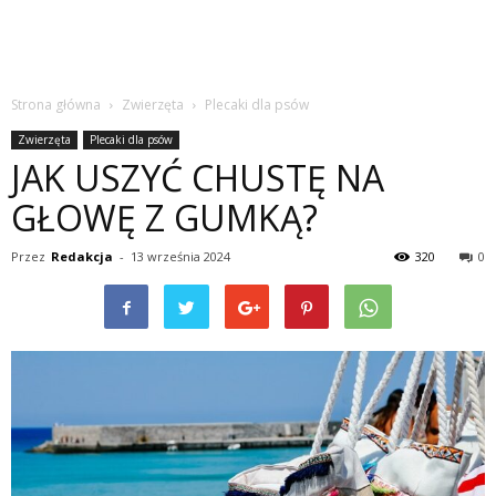
Strona główna
Zwierzęta
Plecaki dla psów
Zwierzęta
Plecaki dla psów
JAK USZYĆ CHUSTĘ NA
GŁOWĘ Z GUMKĄ?
Przez
Redakcja
-
13 września 2024
320
0