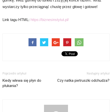
gumkę. Włóż gumkę do tunelu i zszyj jej końce razem. Teraz
wystarczy tylko przeciągnąć chustę przez głowę i gotowe!
Link tagu HTML:
https://biznesinstytut.pl/
Poprzedni artykuł
Następny artykuł
Kiedy wlewa się płyn do
Czy natka pietruszki odchudza?
płukania?