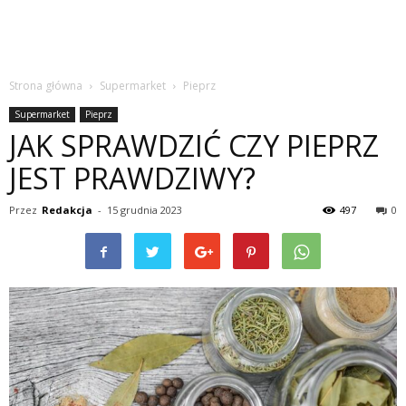
Strona główna
Supermarket
Pieprz
Supermarket
Pieprz
JAK SPRAWDZIĆ CZY PIEPRZ
JEST PRAWDZIWY?
Przez
Redakcja
-
15 grudnia 2023
497
0