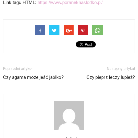
Link tagu HTML:
https://www.poraneknaslodko.pl/
Poprzedni artykuł
Następny artykuł
Czy agama może jeść jabłko?
Czy pieprz leczy łupież?