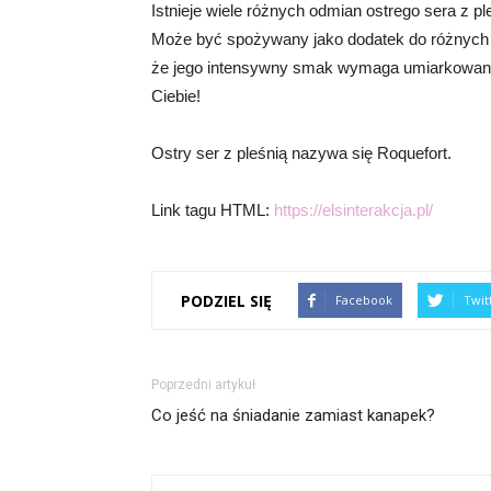
Istnieje wiele różnych odmian ostrego sera z p
Może być spożywany jako dodatek do różnych p
że jego intensywny smak wymaga umiarkowanego 
Ciebie!
Ostry ser z pleśnią nazywa się Roquefort.
Link tagu HTML:
https://elsinterakcja.pl/
PODZIEL SIĘ
Facebook
Twit
Poprzedni artykuł
Co jeść na śniadanie zamiast kanapek?