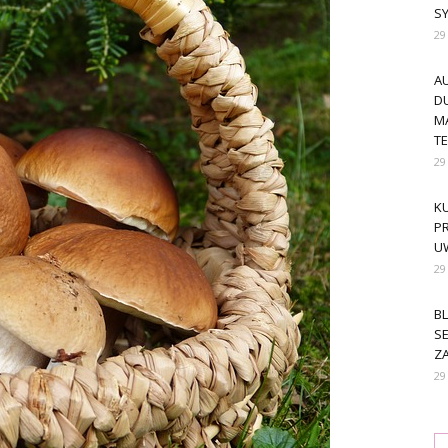
S
29
A
DU
M
T
29
KU
PR
U
29
BL
SE
ZA
29