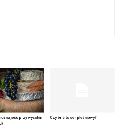
można jeść przy wysokim
Czy brie to ser pleśniowy?
u?