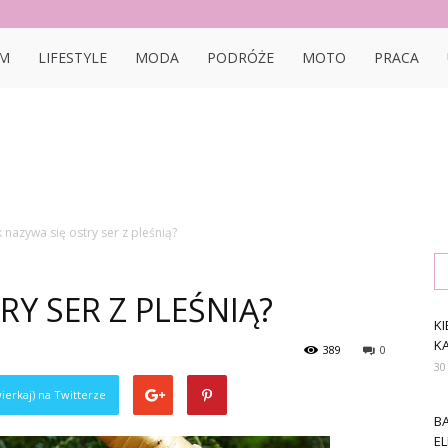
bon.pl
M
LIFESTYLE
MODA
PODRÓŻE
MOTO
PRACA
k nazywa się ostry ser z pleśnią?
RY SER Z PLEŚNIĄ?
KI
K
389
0
30
ierkaj) na Twitterze
B
E