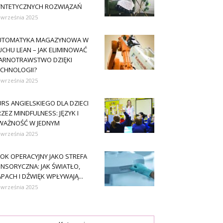
YNTETYCZNYCH ROZWIĄZAŃ
 września 2025
UTOMATYKA MAGAZYNOWA W
CHU LEAN – JAK ELIMINOWAĆ
ARNOTRAWSTWO DZIĘKI
ECHNOLOGII?
 września 2025
RS ANGIELSKIEGO DLA DZIECI
ZEZ MINDFULNESS: JĘZYK I
WAŻNOŚĆ W JEDNYM
 września 2025
OK OPERACYJNY JAKO STREFA
NSORYCZNA: JAK ŚWIATŁO,
PACH I DŹWIĘK WPŁYWAJĄ...
 września 2025