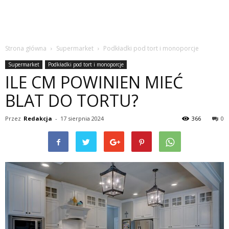
Strona główna
Supermarket
Podkładki pod tort i monoporcje
Supermarket
Podkładki pod tort i monoporcje
ILE CM POWINIEN MIEĆ
BLAT DO TORTU?
Przez
Redakcja
-
17 sierpnia 2024
366
0