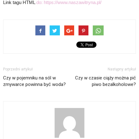
Link tagu HTML
do:
https://www.naszawitryna.pl/
Poprzedni artykuł
Następny artykuł
Czy w pojemniku na sól w
Czy w czasie ciąży można pić
zmywarce powinna być woda?
piwo bezalkoholowe?