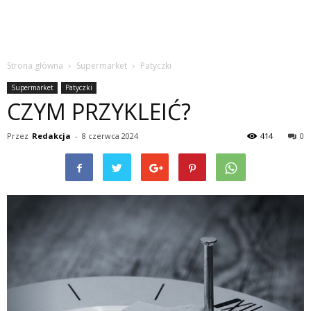
Strona główna
Supermarket
Patyczki
Supermarket
Patyczki
CZYM PRZYKLEIĆ?
Przez
Redakcja
-
8 czerwca 2024
414
0