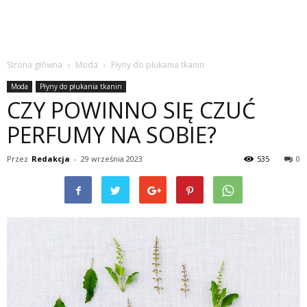
Strona główna
Moda
Płyny do płukania tkanin
Moda
Płyny do płukania tkanin
CZY POWINNO SIĘ CZUĆ
PERFUMY NA SOBIE?
Przez
Redakcja
-
29 września 2023
535
0