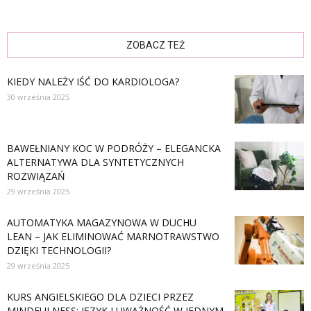
ZOBACZ TEŻ
KIEDY NALEŻY IŚĆ DO KARDIOLOGA?
30 września 2025
BAWEŁNIANY KOC W PODRÓŻY – ELEGANCKA
ALTERNATYWA DLA SYNTETYCZNYCH
ROZWIĄZAŃ
29 września 2025
AUTOMATYKA MAGAZYNOWA W DUCHU
LEAN – JAK ELIMINOWAĆ MARNOTRAWSTWO
DZIĘKI TECHNOLOGII?
29 września 2025
KURS ANGIELSKIEGO DLA DZIECI PRZEZ
MINDFULNESS: JĘZYK I UWAŻNOŚĆ W JEDNYM