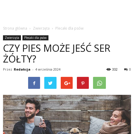
Strona główna
Zwierzęta
Plecaki dla psów
Zwierzęta
Plecaki dla psów
CZY PIES MOŻE JEŚĆ SER
ŻÓŁTY?
Przez
Redakcja
-
4 września 2024
332
0