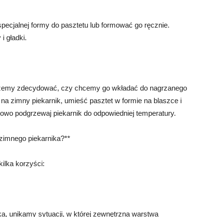
pecjalnej formy do pasztetu lub formować go ręcznie.
i gładki.
ożemy zdecydować, czy chcemy go wkładać do nagrzanego
na zimny piekarnik, umieść pasztet w formie na blaszce i
owo podgrzewaj piekarnik do odpowiedniej temperatury.
 zimnego piekarnika?**
ilka korzyści:
ka, unikamy sytuacji, w której zewnętrzna warstwa