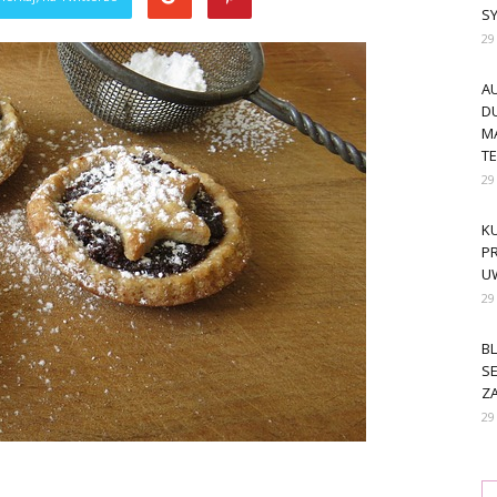
S
29
A
DU
M
T
29
KU
PR
U
29
BL
SE
ZA
29