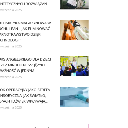
YNTETYCZNYCH ROZWIĄZAŃ
 września 2025
UTOMATYKA MAGAZYNOWA W
CHU LEAN – JAK ELIMINOWAĆ
ARNOTRAWSTWO DZIĘKI
ECHNOLOGII?
 września 2025
RS ANGIELSKIEGO DLA DZIECI
ZEZ MINDFULNESS: JĘZYK I
WAŻNOŚĆ W JEDNYM
 września 2025
OK OPERACYJNY JAKO STREFA
NSORYCZNA: JAK ŚWIATŁO,
PACH I DŹWIĘK WPŁYWAJĄ...
 września 2025