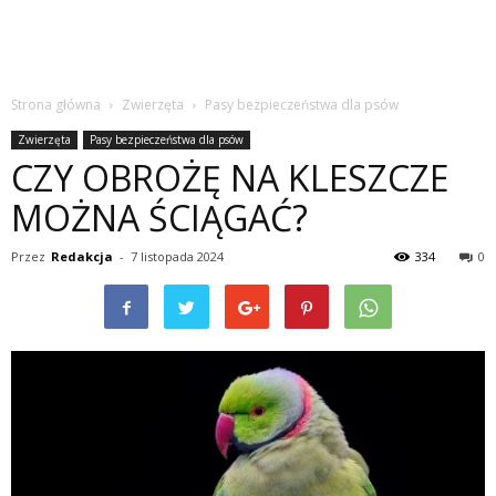
Strona główna
Zwierzęta
Pasy bezpieczeństwa dla psów
Zwierzęta
Pasy bezpieczeństwa dla psów
CZY OBROŻĘ NA KLESZCZE
MOŻNA ŚCIĄGAĆ?
Przez
Redakcja
-
7 listopada 2024
334
0