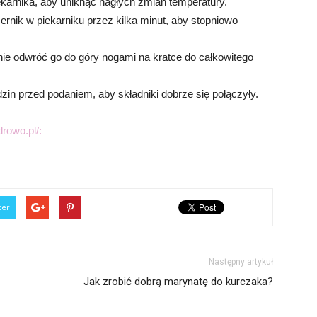
ekarnika, aby uniknąć nagłych zmian temperatury.
ernik w piekarniku przez kilka minut, aby stopniowo
ożnie odwróć go do góry nogami na kratce do całkowitego
zin przed podaniem, aby składniki dobrze się połączyły.
drowo.pl/:
ter
Następny artykuł
Jak zrobić dobrą marynatę do kurczaka?