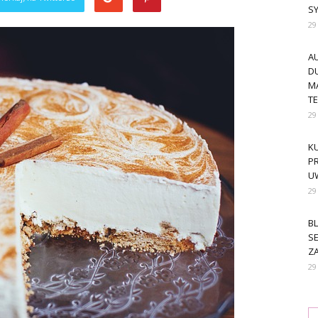
S
29
A
DU
M
T
29
KU
PR
U
29
BL
SE
ZA
29