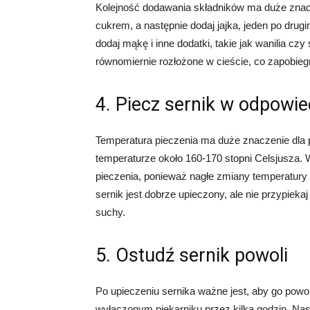
Kolejność dodawania składników ma duże znacz
cukrem, a następnie dodaj jajka, jeden po dru
dodaj mąkę i inne dodatki, takie jak wanilia cz
równomiernie rozłożone w cieście, co zapobieg
4. Piecz sernik w odpowie
Temperatura pieczenia ma duże znaczenie dla p
temperaturze około 160-170 stopni Celsjusza. W
pieczenia, ponieważ nagłe zmiany temperatury
sernik jest dobrze upieczony, ale nie przypiek
suchy.
5. Ostudź sernik powoli
Po upieczeniu sernika ważne jest, aby go powol
wyłączonym piekarniku przez kilka godzin. Nastę