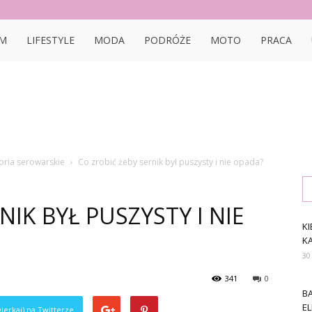
bon.pl
M
LIFESTYLE
MODA
PODRÓŻE
MOTO
PRACA
oria serowarskie
Co zrobić żeby sernik był puszysty i nie opada?
NIK BYŁ PUSZYSTY I NIE
KI
K
30
341
0
B
E
ierkaj) na Twitterze