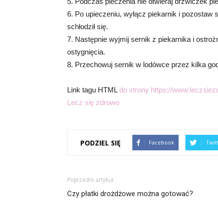
5. Podczas pieczenia nie otwieraj drzwiczek pi
6. Po upieczeniu, wyłącz piekarnik i pozostaw s
schłodził się.
7. Następnie wyjmij sernik z piekarnika i ostr
ostygnięcia.
8. Przechowuj sernik w lodówce przez kilka god
Link tagu HTML
do strony https://www.leczsiez
Lecz się zdrowo
PODZIEL SIĘ
Facebook
Twit
Poprzedni artykuł
Czy płatki drożdżowe można gotować?