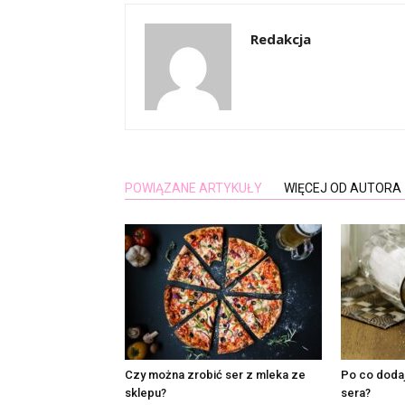
Redakcja
POWIĄZANE ARTYKUŁY
WIĘCEJ OD AUTORA
Czy można zrobić ser z mleka ze
Po co doda
sklepu?
sera?