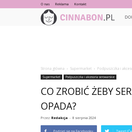
O nas
Reklama
Kontakt
Cinna
DO
Strona główna
Supermarket
Podpuszczka i akces
Supermarket
Podpuszczka i akcesoria serowarskie
CO ZROBIĆ ŻEBY SER
OPADA?
Przez
Redakcja
-
8 sierpnia 2024
Podziel się na Facebooku
Tweet (Ćw