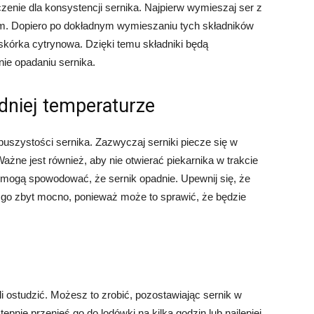
enie dla konsystencji sernika. Najpierw wymieszaj ser z
gim. Dopiero po dokładnym wymieszaniu tych składników
y skórka cytrynowa. Dzięki temu składniki będą
nie opadaniu sernika.
dniej temperaturze
uszystości sernika. Zazwyczaj serniki piecze się w
ażne jest również, aby nie otwierać piekarnika w trakcie
 mogą spowodować, że sernik opadnie. Upewnij się, że
aj go zbyt mocno, ponieważ może to sprawić, że będzie
i ostudzić. Możesz to zrobić, pozostawiając sernik w
pnie przenieś go do lodówki na kilka godzin lub najlepiej