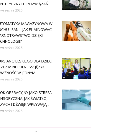
YNTETYCZNYCH ROZWIĄZAŃ
 września 2025
UTOMATYKA MAGAZYNOWA W
CHU LEAN – JAK ELIMINOWAĆ
ARNOTRAWSTWO DZIĘKI
ECHNOLOGII?
 września 2025
RS ANGIELSKIEGO DLA DZIECI
ZEZ MINDFULNESS: JĘZYK I
WAŻNOŚĆ W JEDNYM
 września 2025
OK OPERACYJNY JAKO STREFA
NSORYCZNA: JAK ŚWIATŁO,
PACH I DŹWIĘK WPŁYWAJĄ...
 września 2025