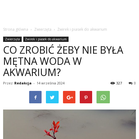
Strona główna
Zwierzęta
Żwirek i piasek do akwarium
Zwierzęta
Żwirek i piasek do akwarium
CO ZROBIĆ ŻEBY NIE BYŁA
MĘTNA WODA W
AKWARIUM?
Przez
Redakcja
-
14 września 2024
327
0