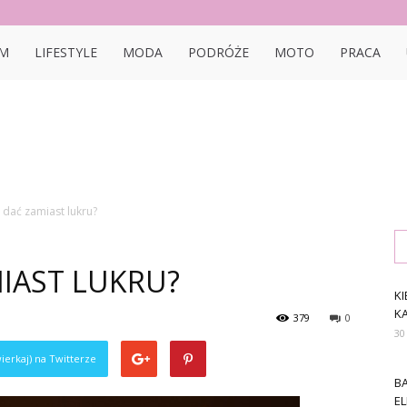
bon.pl
M
LIFESTYLE
MODA
PODRÓŻE
MOTO
PRACA
dać zamiast lukru?
IAST LUKRU?
KI
K
379
0
30
ierkaj) na Twitterze
B
E