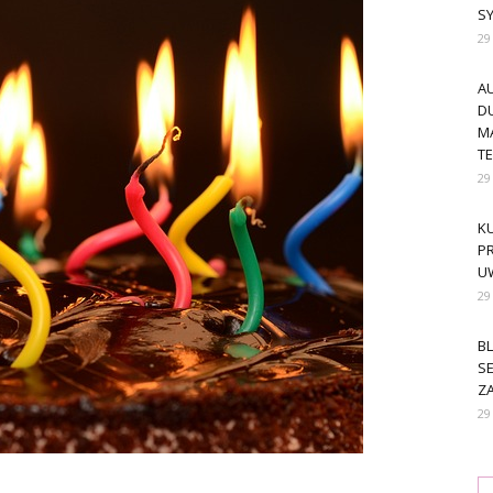
S
29
A
DU
M
T
29
KU
PR
U
29
BL
SE
ZA
29