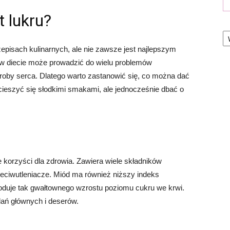
 lukru?
Ka
episach kulinarnych, ale nie zawsze jest najlepszym
w diecie może prowadzić do wielu problemów
oroby serca. Dlatego warto zastanowić się, co można dać
 cieszyć się słodkimi smakami, ale jednocześnie dbać o
e korzyści dla zdrowia. Zawiera wiele składników
zeciwutleniacze. Miód ma również niższy indeks
woduje tak gwałtownego wzrostu poziomu cukru we krwi.
ań głównych i deserów.