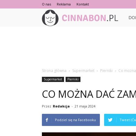
O nas
Reklama
Kontakt
Cinna
DO
Strona główna
Supermarket
Pierniki
Co można 
Supermarket
Pierniki
CO MOŻNA DAĆ ZAM
Przez
Redakcja
-
21 maja 2024
Podziel się na Facebooku
Tweet (Ćw