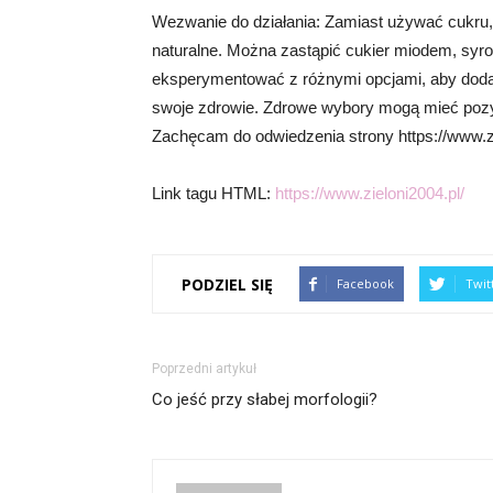
Wezwanie do działania: Zamiast używać cukru, 
naturalne. Można zastąpić cukier miodem, syr
eksperymentować z różnymi opcjami, aby dodać
swoje zdrowie. Zdrowe wybory mogą mieć pozy
Zachęcam do odwiedzenia strony https://www.ziel
Link tagu HTML:
https://www.zieloni2004.pl/
PODZIEL SIĘ
Facebook
Twit
Poprzedni artykuł
Co jeść przy słabej morfologii?