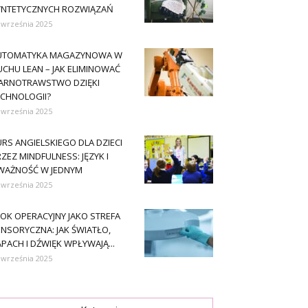
YNTETYCZNYCH ROZWIĄZAŃ
 września 2025
UTOMATYKA MAGAZYNOWA W
CHU LEAN – JAK ELIMINOWAĆ
ARNOTRAWSTWO DZIĘKI
ECHNOLOGII?
 września 2025
RS ANGIELSKIEGO DLA DZIECI
ZEZ MINDFULNESS: JĘZYK I
WAŻNOŚĆ W JEDNYM
 września 2025
OK OPERACYJNY JAKO STREFA
NSORYCZNA: JAK ŚWIATŁO,
PACH I DŹWIĘK WPŁYWAJĄ...
 września 2025