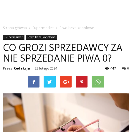
Strona główna
Supermarket
Piwo bezalkoholowe
Supermarket
Piwo bezalkoholowe
CO GROZI SPRZEDAWCY ZA
NIE SPRZEDANIE PIWA 0?
Przez
Redakcja
-
23 lutego 2024
447
0