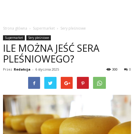
Strona główna
Supermarket
Sery pleśniowe
Supermarket
Sery pleśniowe
ILE MOŻNA JEŚĆ SERA
PLEŚNIOWEGO?
Przez
Redakcja
-
6 stycznia 2025
300
0