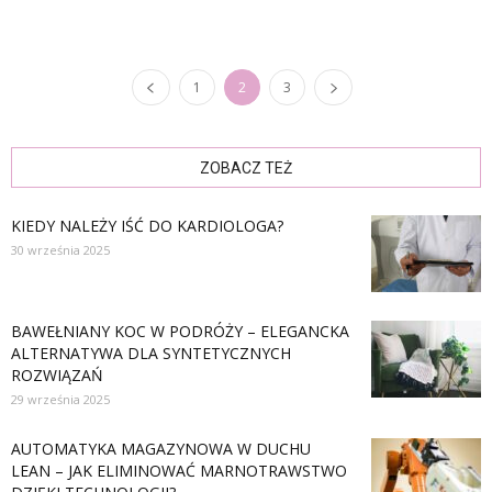
1
2
3
ZOBACZ TEŻ
KIEDY NALEŻY IŚĆ DO KARDIOLOGA?
30 września 2025
BAWEŁNIANY KOC W PODRÓŻY – ELEGANCKA
ALTERNATYWA DLA SYNTETYCZNYCH
ROZWIĄZAŃ
29 września 2025
AUTOMATYKA MAGAZYNOWA W DUCHU
LEAN – JAK ELIMINOWAĆ MARNOTRAWSTWO