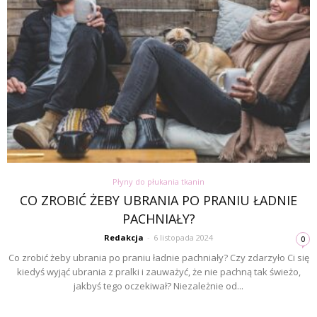
Płyny do płukania tkanin
CO ZROBIĆ ŻEBY UBRANIA PO PRANIU ŁADNIE
PACHNIAŁY?
Redakcja
-
6 listopada 2024
0
Co zrobić żeby ubrania po praniu ładnie pachniały? Czy zdarzyło Ci się
kiedyś wyjąć ubrania z pralki i zauważyć, że nie pachną tak świeżo,
jakbyś tego oczekiwał? Niezależnie od...