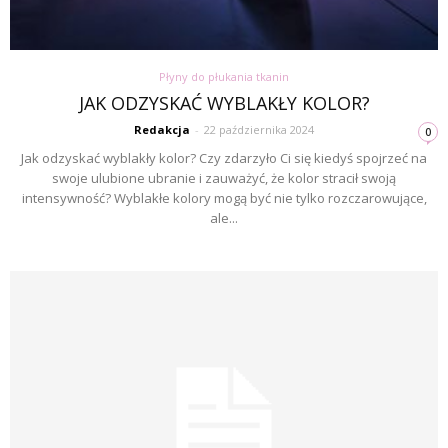
Płyny do płukania tkanin
JAK ODZYSKAĆ WYBLAKŁY KOLOR?
Redakcja
-
22 października 2024
0
Jak odzyskać wyblakły kolor? Czy zdarzyło Ci się kiedyś spojrzeć na
swoje ulubione ubranie i zauważyć, że kolor stracił swoją
intensywność? Wyblakłe kolory mogą być nie tylko rozczarowujące,
ale...