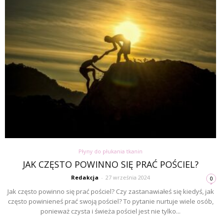
Płyny do płukania tkanin
JAK CZĘSTO POWINNO SIĘ PRAĆ POŚCIEL?
Redakcja
-
27 września 2024
0
Jak często powinno się prać pościel? Czy zastanawiałeś się kiedyś, jak
często powinieneś prać swoją pościel? To pytanie nurtuje wiele osób,
ponieważ czysta i świeża pościel jest nie tylko...